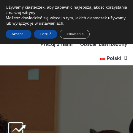
Używamy ciasteczek, aby zapewnić najlepszą jakość korzystania
z naszej witryny.
Możesz dowiedzieć się więcej o tym, jakich ciasteczek używamy,
lub wyłączyć je w
ustawieniach
.
Akceptuj
Odrzuć
Ustawienia
Home
o nas
Usługi
łączność
Pracuj z nami
Obszar zastrzeżony
Polski